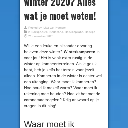
winter 2020? Alles
wat je moet weten!
Posted by:
Lisa van Kempen
in
Backpacken
,
Nederland
,
Reis inspiratie
,
Reistips
21 december 2020
Wil je een leuke en bijzonder ervaring
beleven deze winter?
Winterkamperen
is
voor jou! Het is vaak extra rustig in de
winter op kampeerterreinen. Als je geluk
hebt, heb je zelfs het terrein voor jezelf
alleen. Kamperen in de winter is echter wel
een uitdaging. Waar moet ik kamperen?
Hoe houd ik mezelf warm? Waar moet ik
rekening mee houden? Hoe zit het met de
coronamaatregelen? Krijg antwoord op je
vragen in dit blog!
Waar moet ik